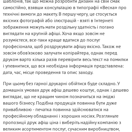
шаблонів, так що можна розробити дизайн на свій смак
самостійно, взявши консультацію в типографії «Весна» про
технічні вимоги до макету. В першу чергу, це стосується
якісних фотографій або ілюстрацій - взяті в Інтернеті
зображення можуть мати роздільну здатність і погано
виглядати на крупній афіші. Хоча якщо зовсім не
розумієтеся, все-таки краще вдатися до послуг
професіонала, щоб роздрукувати афішу якісно. Також не
зовсім обов'язково залучати копірайтера, однак перед
друком варто кілька разів перевірити весь текст на помилки
і упевнитися, що вся необхідна інформація представлена:
дата, час, місце проведення та опис заходу.
При цьому без гарної друкарні обійтися буде складно. У
домашніх умовах друк афіш дешево коштує, однак і дешево
виглядає, що не кращим чином позначиться на іміджі
вашого бізнесу. Подібна продукція повинна бути дуже
привабливою - печатка повинна здійснюватися на
професійному обладнанні і хороших носіях. Розгляньте
пропозиції друк афіш ціна і виберіть надійну компанію з
великим асортиментом послуг, сучасним виробництвом,