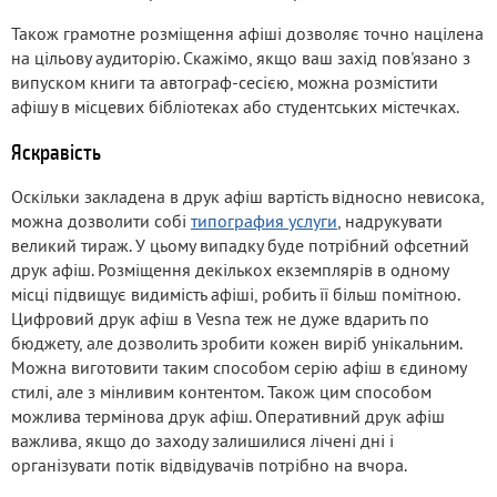
Також грамотне розміщення афіші дозволяє точно націлена
на цільову аудиторію. Скажімо, якщо ваш захід пов'язано з
випуском книги та автограф-сесією, можна розмістити
афішу в місцевих бібліотеках або студентських містечках.
Яскравість
Оскільки закладена в друк афіш вартість відносно невисока,
можна дозволити собі
типография услуги
, надрукувати
великий тираж. У цьому випадку буде потрібний офсетний
друк афіш. Розміщення декількох екземплярів в одному
місці підвищує видимість афіші, робить її більш помітною.
Цифровий друк афіш в Vesna теж не дуже вдарить по
бюджету, але дозволить зробити кожен виріб унікальним.
Можна виготовити таким способом серію афіш в єдиному
стилі, але з мінливим контентом. Також цим способом
можлива термінова друк афіш. Оперативний друк афіш
важлива, якщо до заходу залишилися лічені дні і
організувати потік відвідувачів потрібно на вчора.