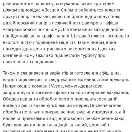
різноманітним парком устаткування. Таким критеріям
цілком відповідає «Весна». Спільно виберіть технологію
друку і папір. Ідеально, якщо підібрати відповідну стилю
дизайнерський папір з незвичайною фактурою - афіша
«заграє» зовсім по-іншому. Для вантажних заходів добре
підійдуть афіші на крафт-папері. Ще два її плюса - асоціації з
екологічністю і підвищена міцність. Таким чином, вона
підходить для довготривалого використання і для тих
компаній, кому важливо підкреслити турботу про
навколишнє середовище.
Також після вивчення варіантів виготовлення афіш ціна,
варто поцікавитися післядрукарськ можливостями друкарні.
Наприклад, в компанії Vesna, можуть додатково
запропонувати тиснення фольгою або вибіркове лакування.
Обидва варіанти обробки істотно поліпшать зовнішній
вигляд афіші і викличуть більший інтерес. Послепечатная
обробка не тільки прикрашає поліграфічну продукцію, а й
надає їй преміальний вид, відповідно і рекламоване захід
буде викликати певні асоціації - цікавий, дорогий і
заслуговує на увагу івент. З цієї причини не варто шукати