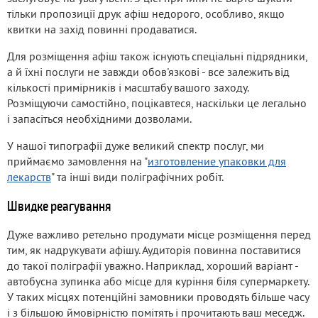
тільки пропозиції друк афіш недорого, особливо, якщо
квитки на захід повинні продаватися.
Для розміщення афіш також існують спеціальні підрядники,
а й їхні послуги не завжди обов'язкові - все залежить від
кількості примірників і масштабу вашого заходу.
Розміщуючи самостійно, поцікавтеся, наскільки це легально
і запасіться необхідними дозволами.
У нашої типографії дуже великий спектр послуг, ми
приймаємо замовлення на "
изготовление упаковки для
лекарств
" та інші види поліграфічних робіт.
Швидке реагування
Дуже важливо ретельно продумати місце розміщення перед
тим, як надрукувати афішу. Аудиторія повинна поставитися
до такої поліграфії уважно. Наприклад, хороший варіант -
автобусна зупинка або місце для куріння біля супермаркету.
У таких місцях потенційні замовники проводять більше часу
і з більшою ймовірністю помітять і прочитають ваш меседж.